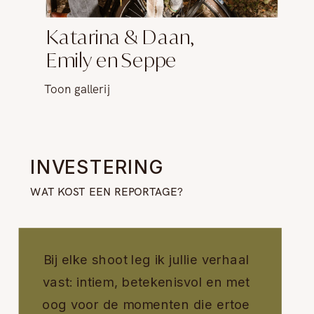
Katarina & Daan,
Emily en Seppe
Toon gallerij
INVESTERING
WAT KOST EEN REPORTAGE?
Bij elke shoot leg ik jullie verhaal
vast: intiem, betekenisvol en met
oog voor de momenten die ertoe