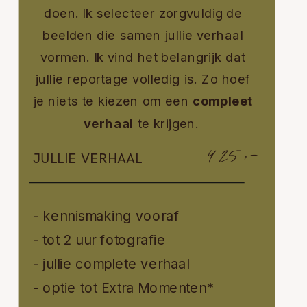
doen. Ik selecteer zorgvuldig
de
beelden die samen jullie verhaal
vormen. Ik vind het belangrijk dat
jullie reportage volledig is. Zo hoef
je niets te kiezen om een
compleet
verhaal
te krijgen.
425,-
JULLIE VERHAAL
- kennismaking vooraf
- tot 2 uur fotografie
- jullie complete verhaal
- optie tot Extra Momenten*