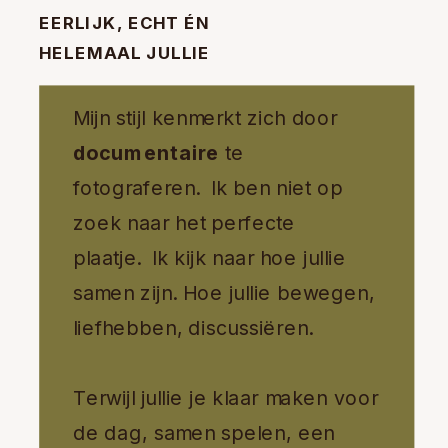
EERLIJK, ECHT ÉN
HELEMAAL JULLIE
Mijn stijl kenmerkt zich door
documentaire
te
fotograferen. Ik ben niet op
zoek naar het perfecte
plaatje. Ik kijk naar hoe jullie
samen zijn. Hoe jullie bewegen,
liefhebben, discussiëren.
Terwijl jullie je klaar maken voor
de dag, samen spelen, een