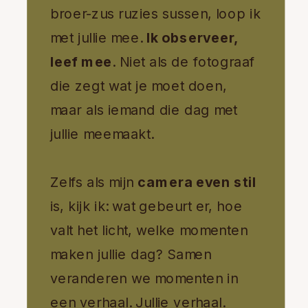
broer-zus ruzies sussen, loop ik
met jullie mee.
Ik observeer,
leef mee
. Niet als de fotograaf
die zegt wat je moet doen,
maar als iemand die dag met
jullie meemaakt.
Zelfs als mijn
camera even stil
is, kijk ik: wat gebeurt er, hoe
valt het licht, welke momenten
maken jullie dag? Samen
veranderen we momenten in
een verhaal. Jullie verhaal.