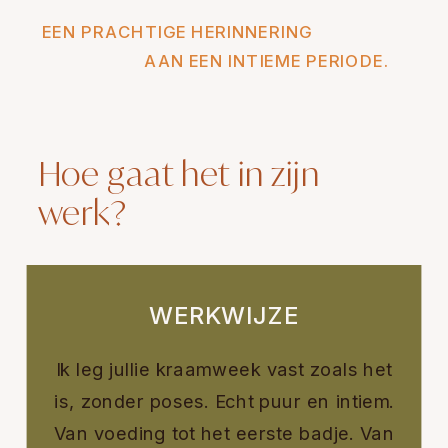
EEN PRACHTIGE HERINNERING
AAN EEN INTIEME PERIODE.
Hoe gaat het in zijn
werk?
WERKWIJZE
Ik leg jullie kraamweek vast zoals het
is, zonder poses. Echt puur en intiem.
Van voeding tot het eerste badje. Van