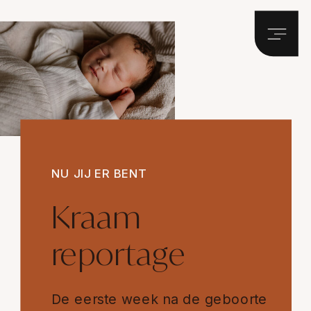
NU JIJ ER BENT
Kraam
reportage
De eerste week na de geboorte