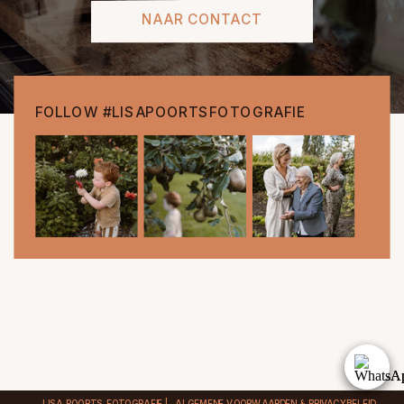
NAAR CONTACT
FOLLOW #LISAPOORTSFOTOGRAFIE
LISA POORTS FOTOGRAFIE |
ALGEMENE VOORWAARDEN
&
PRIVACYBELEID