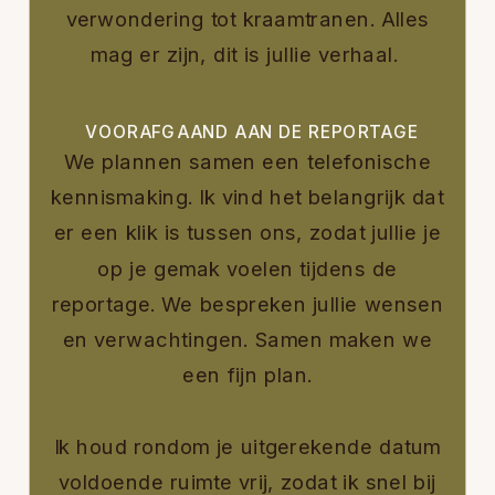
verwondering tot kraamtranen. Alles
mag er zijn, dit is jullie verhaal.
VOORAFGAAND AAN DE REPORTAGE
We plannen samen een telefonische
kennismaking. Ik vind het belangrijk dat
er een klik is tussen ons, zodat jullie je
op je gemak voelen tijdens de
reportage. We bespreken jullie wensen
en verwachtingen. Samen maken we
een fijn plan.
Ik houd rondom je uitgerekende datum
voldoende ruimte vrij, zodat ik snel bij