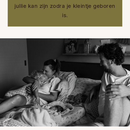
jullie kan zijn zodra je kleintje geboren
is.