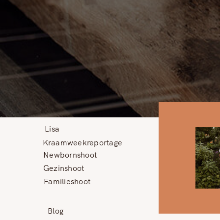
Lisa
Kraamweekreportage
Newbornshoot
Gezinshoot
Familieshoot
Blog