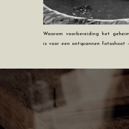
Waarom voorbereiding het gehei
is voor een ontspannen fotoshoot 
gezinsfotoshoot Land van Cuij
Het klinkt misschien als iet
gewoons: voorbereiding. Een beetj
saai zelfs? Maar voor mij – en du
uiteindelijk ook voor jullie! – is di
het geheime ingrediënt dat ech
het verschil gaat maken tussen ee
mooie foto en jullie verhaal in […]