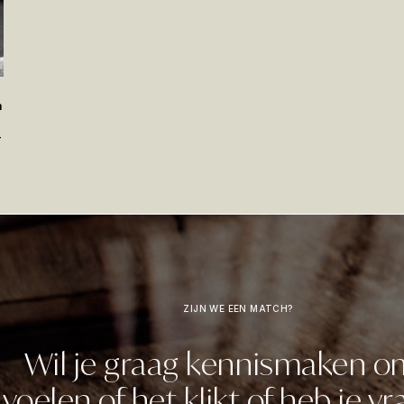
m
–
k
s
e
s
t
ZIJN WE EEN MATCH?
t
n
Wil je graag kennismaken o
voelen of het klikt of heb je v