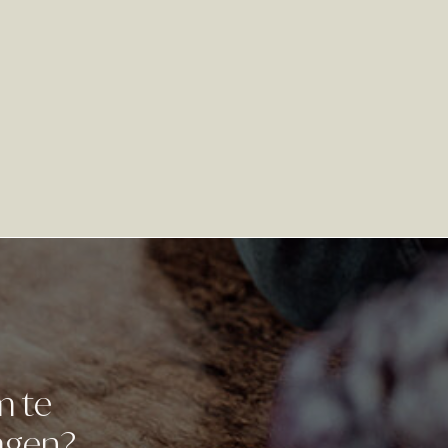
m te
ragen?