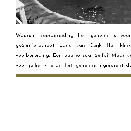
Waarom voorbereiding het geheim is voo
gezinsfotoshoot Land van Cuijk Het klink
voorbereiding. Een beetje saai zelfs? Maar vo
voor jullie! – is dit het geheime ingrediënt 
tussen een mooie foto en jullie verhaal in […]