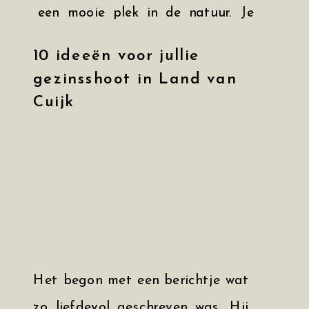
een mooie plek in de natuur. Je
handen die niet weten waar ze
10 ideeën voor jullie
moeten blijven. Een lach die iets
gezinsshoot in Land van
te geforceerd op je gezicht
Cuijk
geplakt zit. En je had nog zo
voorgenomen om ontspannen op
de foto te gaan. De camera kijkt
je aan, en jij kijkt […]
Het begon met een berichtje wat
zo liefdevol geschreven was. Hij