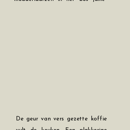
verhaal vertellen – een
gezinsshoot maar dan anders Stel
je voor: jullie kinderen die een hut
bouwen van de bank. Verwarde
haren na een middagdutje. Een
aai over een bol, een dansje in de
kamer. Struinen in jullie moestuin
of een ochtend op pad […]
De geur van vers gezette koffie